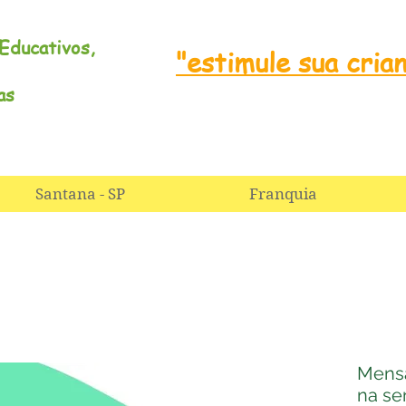
Educativos,
"estimule sua cria
nas
Santana - SP
Franquia
Mensa
na s