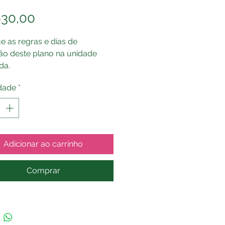
Preço
630,00
ue as regras e dias de
ção deste plano na unidade
da.
s atividades possuem
dade
*
idade de agendamento prévio.
Adicionar ao carrinho
Comprar