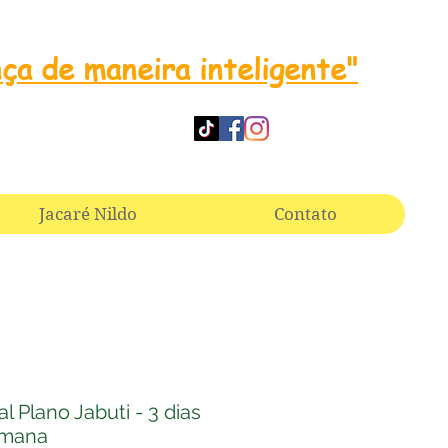
nça de maneira inteligente"
Jacaré Nildo
Contato
l Plano Jabuti - 3 dias
emana